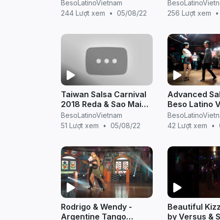
Salsa Sao Mai - Hiếu
Choreograph
BesoLatinoVietnam
BesoLatinoViet
Huỳnh ) Beso Latino
Mai - Beso La
244 Lượt xem
•
05/08/22
256 Lượt xem
•
VietNam
VietNam ( Vai - The
kompa )
Taiwan Salsa Carnival
Advanced Sal
2018 Reda & Sao Mai
Beso Latino 
(Beso Latino Vietnam)
Jan 20 2016
BesoLatinoVietnam
BesoLatinoViet
Social Dancing
51 Lượt xem
•
05/08/22
42 Lượt xem
•
Rodrigo & Wendy -
Beautiful Ki
Argentine Tango
by Versus & 