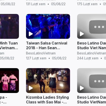
Hanoi) - Stude
05/08/22
131 Lượt xem
•
05/08/22
175 Lượt xem
•
0
Bachata Sensu
 Minh Tuan
Taiwan Salsa Carnival
Beso Latino D
 Vietnam)
2018 - Han Sean
Studio Viet Na
ata
(Singapore) & Sao Mai
duyệt
nam
BesoLatinoVietnam
BesoLatinoVietna
(Beso Latino Vietnam)
05/08/22
127 Lượt xem
•
05/08/22
244 Lượt xem
•
social dancing
pa -
Kizomba Ladies Styling
Beso Latino D
 -
Class with Sao Mai -
Studio VietNam