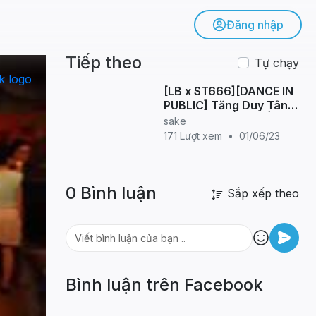
Đăng nhập
Tiếp theo
Tự chạy
[LB x ST666][DANCE IN
PUBLIC] Tăng Duy Tân -
BÊN TRÊN TẦNG LẦU |
sake
BESTEVER Project
171 Lượt xem
•
01/06/23
Dance From Viet Nam
0 Bình luận
Sắp xếp theo
Bình luận trên Facebook