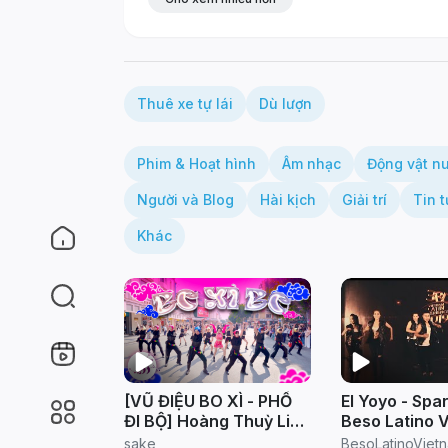
Thuê xe tự lái
Dù lượn
Phim & Hoạt hình
Âm nhạc
Động vật n
Người và Blog
Hài kịch
Giải trí
Tin t
Khác
[VŨ ĐIỆU BO XÌ - PHỐ
El Yoyo - Spa
ĐI BỘ] Hoàng Thuỳ Linh
Beso Latino 
- BO XÌ BO (PAUSE
Salsa )
sake
BesoLatinoViet