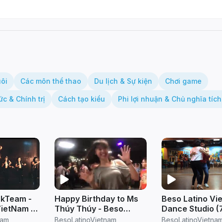
uôi
Các môn thể thao
Du lịch & Sự kiện
Chơi game
ức & Chính trị
Cách tạo kiểu
Phi lợi nhuận & Chủ nghĩa tích
rkTeam -
Happy Birthday to Ms
Beso Latino Vi
VietNam (
Thúy Thúy - Beso
Dance Studio (
Latino Vietnam 2019
Floor, 141 Ba Tr
nam
BesoLatinoVietnam
BesoLatinoVietna