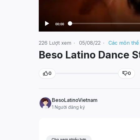
00:00
226
Lượt xem
·
05/08/22
·
Các môn thể
Beso Latino Dance S
0
0
BesoLatinoVietnam
1 Người đăng ký
Cho xem nhiều hơn