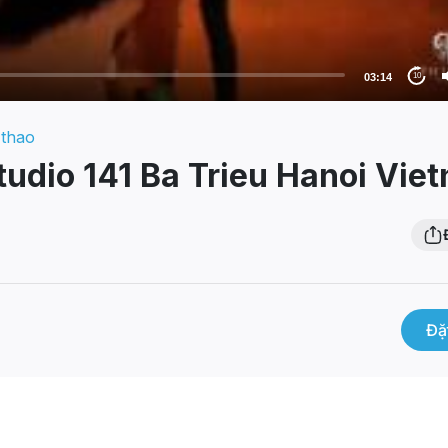
03:14
10
 thao
tudio 141 Ba Trieu Hanoi Vie
Đặ