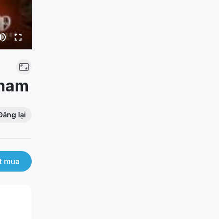
tnam
Đăng lại
t mua