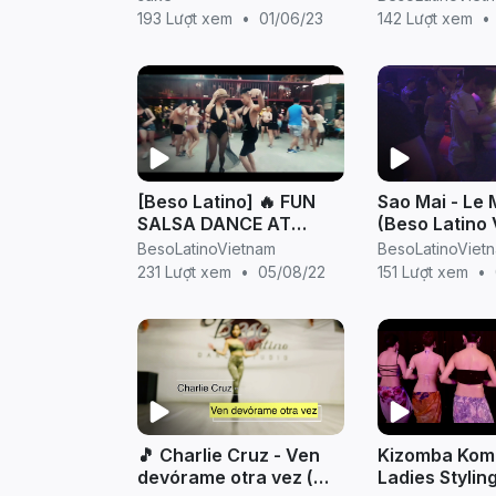
PAUSE) Dance By B-
193 Lượt xem
•
01/06/23
142 Lượt xem
•
Wild From Vietnam
[Beso Latino] 🔥 FUN
Sao Mai - Le
SALSA DANCE AT
(Beso Latino
POOL PARTY 🔥 by Hieu
dancing bach
BesoLatinoVietnam
BesoLatinoViet
Huynh & Sao Mai
231 Lượt xem
•
05/08/22
151 Lượt xem
•
🎵 Charlie Cruz - Ven
Kizomba Kom
devórame otra vez (
Ladies Styling