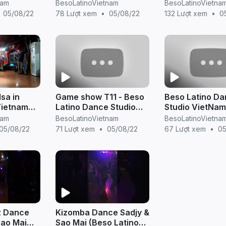
er Sao
Beso Latino Vietnam
Bể - Game 3 (bị
nam
BesoLatinoVietnam
BesoLatinoVietna
tino
chuối)
05/08/22
78 Lượt xem
•
05/08/22
132 Lượt xem
•
0
sa in
Game show T11 - Beso
Beso Latino D
Vietnam
Latino Dance Studio
Studio VietNam
Viet Nam
Bể - Game 3 (bị
nam
BesoLatinoVietnam
BesoLatinoVietna
chuối - chung k
05/08/22
71 Lượt xem
•
05/08/22
67 Lượt xem
•
05
zz Dance
Kizomba Dance Sadjy &
Sao Mai
Sao Mai (Beso Latino