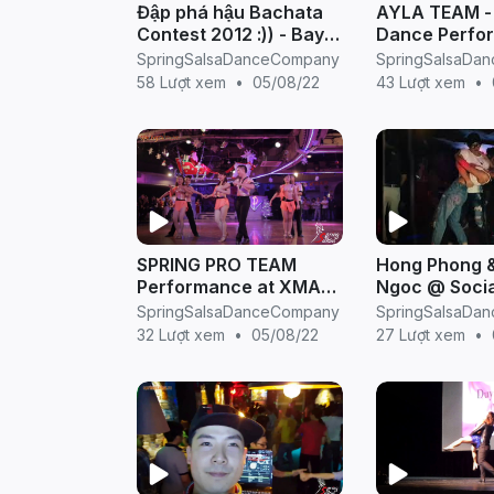
Đập phá hậu Bachata
AYLA TEAM - 
Contest 2012 :)) - Bay
Dance Perfo
lên - Spring Salsa
XMAS SALSA
SpringSalsaDanceCompany
SpringSalsaDa
(Hosted by S
58 Lượt xem
•
05/08/22
43 Lượt xem
•
Salsa)
SPRING PRO TEAM
Hong Phong &
Performance at XMAS
Ngoc @ Socia
SALSA NIGHT (Hosted
at @Spring S
SpringSalsaDanceCompany
SpringSalsaDa
by Spring Salsa)
Dance Comp
32 Lượt xem
•
05/08/22
27 Lượt xem
•
(Sensual Nigh