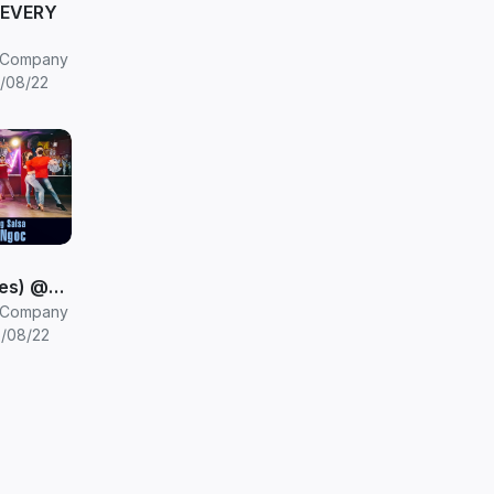
 EVERY
GHT
eCompany
 Dance
/08/22
res) @
ss
eCompany
d Class
/08/22