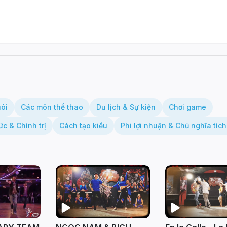
uôi
Các môn thể thao
Du lịch & Sự kiện
Chơi game
ức & Chính trị
Cách tạo kiểu
Phi lợi nhuận & Chủ nghĩa tích