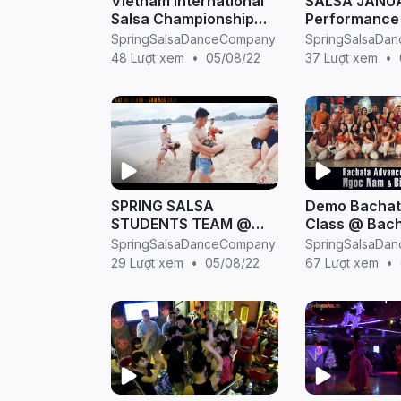
Vietnam International
SALSA JANU
Salsa Championship
Performance
2012 - Hà Bờm - Gấu
SALSA NIGHT
SpringSalsaDanceCompany
SpringSalsaDa
đập choai - Spring
by Spring Sal
48 Lượt xem
•
05/08/22
37 Lượt xem
•
Salsa
SPRING SALSA
Demo Bachat
STUDENTS TEAM @
Class @ Bac
Demo Bachata at Cat
Advanced - 
SpringSalsaDanceCompany
SpringSalsaDa
Ba Island, Vietnam
Salsa Dance
29 Lượt xem
•
05/08/22
67 Lượt xem
•