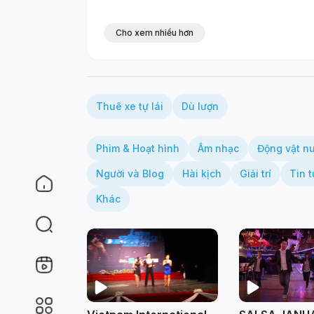
Cho xem nhiều hơn
Thuê xe tự lái
Dù lượn
Phim & Hoạt hình
Âm nhạc
Động vật n
Người và Blog
Hài kịch
Giải trí
Tin t
Khác