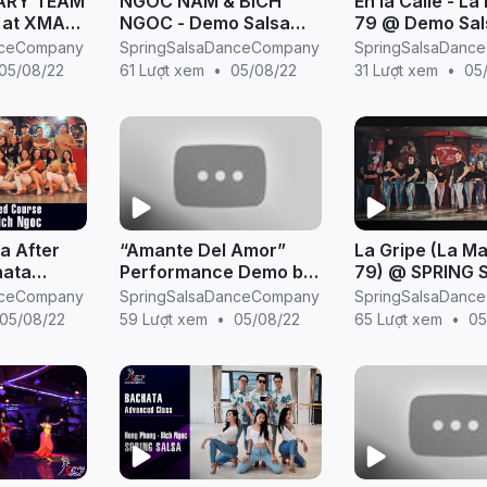
ARY TEAM
NGOC NAM & BICH
En la Calle - L
 at XMAS
NGOC - Demo Salsa
79 @ Demo Sal
 (Hosted
(ON2) @ Semi-
(On2) - SPRIN
nceCompany
SpringSalsaDanceCompany
SpringSalsaDanc
sa)
Advanced Class,
STUDIO
05/08/22
61 Lượt xem
•
05/08/22
31 Lượt xem
•
05
@Spring Salsa Dance
a After
“Amante Del Amor”
La Gripe (La M
hata
Performance Demo by
79) @ SPRING 
@Spring
Nuno @Spring Salsa
TEAM - Demo S
nceCompany
SpringSalsaDanceCompany
SpringSalsaDanc
 Company
Dance Company
after class (On
05/08/22
59 Lượt xem
•
05/08/22
65 Lượt xem
•
05