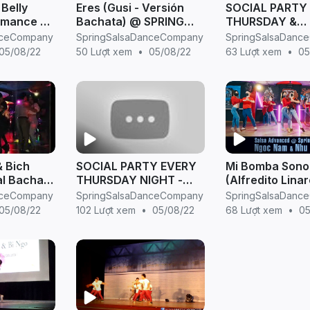
Belly
Eres (Gusi - Versión
SOCIAL PARTY
rmance at
Bachata) @ SPRING
THURSDAY &
 NIGHT
RPO TEAM Demo
SATURDAY NI
nceCompany
SpringSalsaDanceCompany
SpringSalsaDanc
pring
Bachata @Spring Salsa
@Spring Salsa
05/08/22
50 Lượt xem
•
05/08/22
63 Lượt xem
•
05
Dance Company
Company
 Bich
SOCIAL PARTY EVERY
Mi Bomba Sono
l Bachata
THURSDAY NIGHT -
(Alfredito Lina
alsa
SPRING SALSA (22 Ho
Demo after cla
nceCompany
SpringSalsaDanceCompany
SpringSalsaDanc
any
Giam, Hanoi)
(Salsa Advance
05/08/22
102 Lượt xem
•
05/08/22
68 Lượt xem
•
05
t Party)
- Spring Salsa)