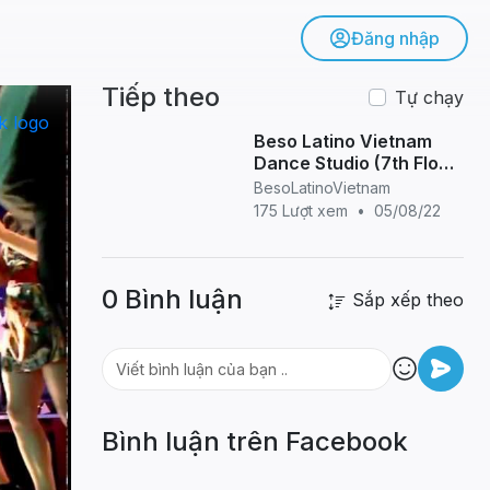
Đăng nhập
Tiếp theo
Tự chạy
Beso Latino Vietnam
Dance Studio (7th Floor,
141 Ba Trieu Str, Hanoi) -
BesoLatinoVietnam
Student Demo Bachata
175 Lượt xem
•
05/08/22
Sensual
0 Bình luận
Sắp xếp theo
Bình luận trên Facebook