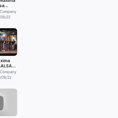
a Maxima
sa
G SALSA
eCompany
/08/22
axima
SALSA
alsa
eCompany
2)
/08/22