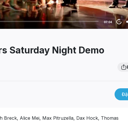
07:04
10
rs Saturday Night Demo
Đặ
h Breck, Alice Mei, Max Pitruzella, Dax Hock, Thomas