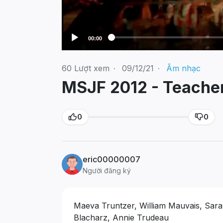
00:00
60
Lượt xem
·
09/12/21
·
Âm nhạc
MSJF 2012 - Teache
0
0
eric00000007
Người đăng ký
Maeva Truntzer, William Mauvais, Sara
Blacharz, Annie Trudeau