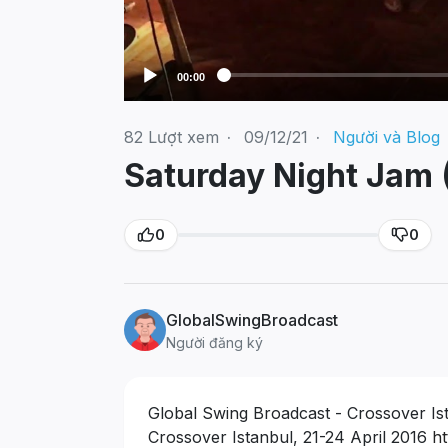
00:00
82
Lượt xem
·
09/12/21
·
Người và Blog
Saturday Night Jam (
0
0
GlobalSwingBroadcast
Người đăng ký
Global Swing Broadcast - Crossover Is
Crossover Istanbul, 21-24 April 2016
h