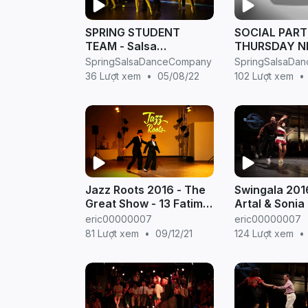
SPRING STUDENT
SOCIAL PART
TEAM - Salsa
THURSDAY NI
Performance @ Hanoi
SPRING SALS
SpringSalsaDanceCompany
SpringSalsaDa
International Latin
Giam, Hanoi)
36 Lượt xem
•
05/08/22
102 Lượt xem
•
Fiesta 2016, Official
Video
Jazz Roots 2016 - The
Swingala 201
Great Show - 13 Fatima
Artal & Sonia
and Rickard
eric00000007
eric00000007
81 Lượt xem
•
09/12/21
124 Lượt xem
•