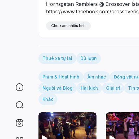
Hornsgatan Ramblers @ Crossover Ist
https://www.facebook.com/crossoveris
https://www.facebook.com/GlobalSwin
https://twitter.com/gswingbroadcast
Cho xem nhiều hơn
Thuê xe tự lái
Dù lượn
Phim & Hoạt hình
Âm nhạc
Động vật n
Người và Blog
Hài kịch
Giải trí
Tin t
Khác