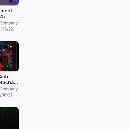
tudent
25
eCompany
/08/22
Bich
 Bachata
sa
eCompany
y
/08/22
Party)