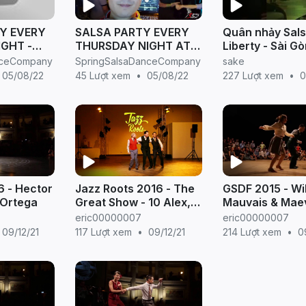
Y EVERY
SALSA PARTY EVERY
Quân nhảy Sal
GHT -
THURSDAY NIGHT AT
Liberty - Sài Gò
A (22 Ho
SPRING SALSA ♥♥♥
Nam (14.10.201
nceCompany
SpringSalsaDanceCompany
sake
05/08/22
45 Lượt xem
•
05/08/22
227 Lượt xem
•
0
6 - Hector
Jazz Roots 2016 - The
GSDF 2015 - Wi
 Ortega
Great Show - 10 Alex,
Mauvais & Mae
Nathan and JB
Trunzer - Satu
eric00000007
eric00000007
Night
09/12/21
117 Lượt xem
•
09/12/21
214 Lượt xem
•
0