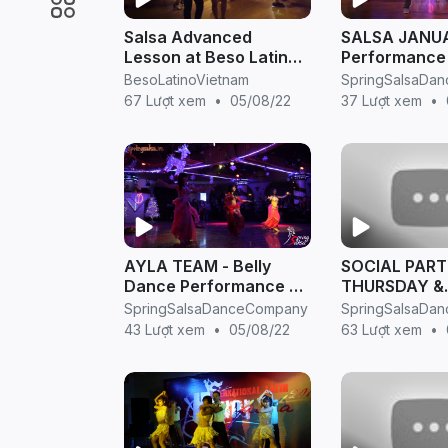
Salsa Advanced
SALSA JANU
Lesson at Beso Latino
Performance
Vietnam 30/5/2016
SALSA NIGHT
BesoLatinoVietnam
SpringSalsaDa
by Spring Sal
67 Lượt xem
•
05/08/22
37 Lượt xem
•
AYLA TEAM - Belly
SOCIAL PART
Dance Performance at
THURSDAY &
XMAS SALSA NIGHT
SATURDAY N
SpringSalsaDanceCompany
SpringSalsaDa
(Hosted by Spring
@Spring Sal
43 Lượt xem
•
05/08/22
63 Lượt xem
•
Salsa)
Company