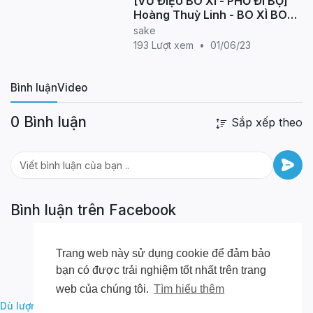
[VŨ ĐIỆU BO XÌ - PHỐ ĐI BỘ]
Hoàng Thuỳ Linh - BO XÌ BO
(PAUSE PAUSE) Dance By B-
sake
Wild From Vietnam
193 Lượt xem
•
01/06/23
Bình luận
Video
0 Bình luận
Sắp xếp theo
Bình luận trên Facebook
Trang web này sử dụng cookie để đảm bảo
bạn có được trải nghiệm tốt nhất trên trang
web của chúng tôi.
Tìm hiểu thêm
,
,
Dù lượn Hà Giang
Vietnam Paragliding
Học bay dù lượn