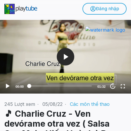
Đăng nhập
V
i
d
e
o
P
l
a
y
e
00:00
01:32
10
r
245
Lượt xem
·
05/08/22
·
Các môn thể thao
🎵 Charlie Cruz - Ven
devórame otra vez ( Salsa