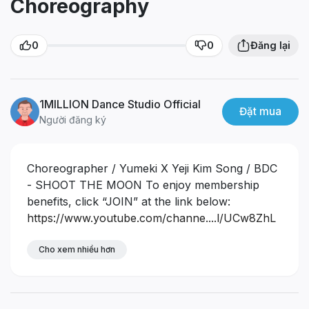
Choreography
0
0
Đăng lại
1MILLION Dance Studio Official
Đặt mua
Người đăng ký
Choreographer / Yumeki X Yeji Kim
Song / BDC
- SHOOT THE MOON
To enjoy membership
benefits, click “JOIN” at the link below:
https://www.youtube.com/channe....l/UCw8ZhL
PdQ0u_Y-TLK
Find out more about 1MILLION
Dance Studio
Cho xem nhiều hơn
Website:
www.1milliondance.com
Instagram: @1milliondance
#1MILLION
#YUMEKI #YEJIKIM #BDC
* Currently,
1MILLION thoroughly complies with government