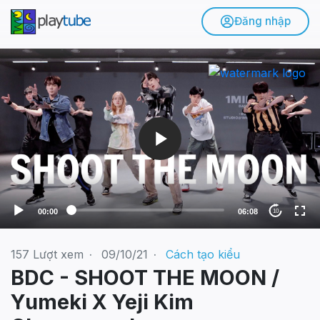
Đăng nhập
V
i
d
e
o
P
l
a
y
e
00:00
06:08
10
r
157
Lượt xem
·
09/10/21
·
Cách tạo kiểu
BDC - SHOOT THE MOON /
Yumeki X Yeji Kim