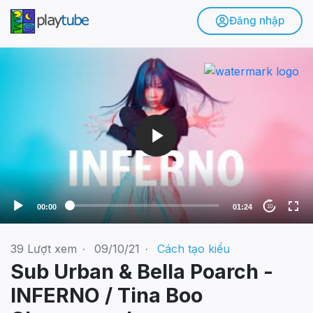
Đăng nhập
V
i
d
e
o
P
l
a
y
e
00:00
01:24
10
r
39
Lượt xem
·
09/10/21
·
Cách tạo kiểu
Sub Urban & Bella Poarch -
INFERNO / Tina Boo