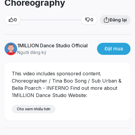
Choreography
0
0
Đăng lại
1MILLION Dance Studio Official
Đặt mua
Người đăng ký
This video includes sponsored content.
Choreographer / Tina Boo
Song / Sub Urban &
Bella Poarch - INFERNO
Find out more about
1MILLION Dance Studio
Website:
www.1milliondance.com
Instagram:
@1milliondance
Cho xem nhiều hơn
#1MILLION #DANCE
*
Currently, 1MILLION thoroughly complies with
government regulation and practices proper
disinfection of the studio.