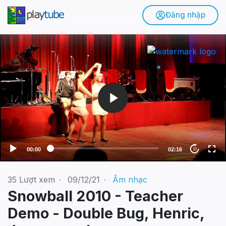
Đăng nhập
V
i
d
e
o
P
l
a
y
e
00:00
02:16
10
r
35
Lượt xem
·
09/12/21
·
Âm nhạc
Snowball 2010 - Teacher
Demo - Double Bug, Henric,