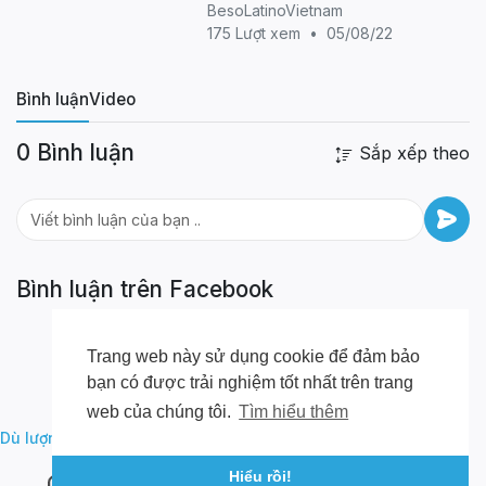
Str, Hanoi) - Student Demo
BesoLatinoVietnam
Bachata Sensual
175 Lượt xem
•
05/08/22
Bình luận
Video
0 Bình luận
Sắp xếp theo
Bình luận trên Facebook
Trang web này sử dụng cookie để đảm bảo
bạn có được trải nghiệm tốt nhất trên trang
web của chúng tôi.
Tìm hiểu thêm
,
,
Dù lượn Hà Giang
Vietnam Paragliding
Học bay dù lượn
Hiểu rồi!