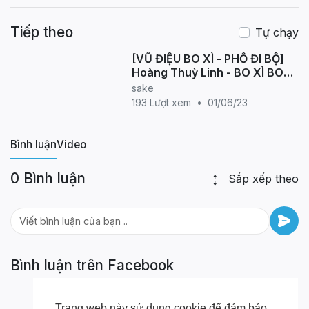
97 8866 070
- Email :
Tiếp theo
ngocnamdoan@gmail.com
- Facebook:
Tự chạy
www.facebook.com/springsalsa
- Website :
[VŨ ĐIỆU BO XÌ - PHỐ ĐI BỘ]
www.springsalsa.vn
Welcome every body to join
Hoàng Thuỳ Linh - BO XÌ BO
Spring Salsa !!!
Let's Dance !!!
(PAUSE PAUSE) Dance By B-
sake
Wild From Vietnam
193 Lượt xem
•
01/06/23
Bình luận
Video
0 Bình luận
Sắp xếp theo
Bình luận trên Facebook
Trang web này sử dụng cookie để đảm bảo