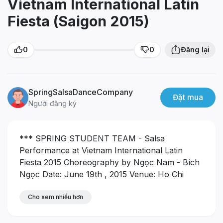
Vietnam International Latin
Fiesta (Saigon 2015)
0
0
Đăng lại
SpringSalsaDanceCompany
Đặt mua
Người đăng ký
*** SPRING STUDENT TEAM - Salsa
Performance at Vietnam International Latin
Fiesta 2015
Choreography by Ngọc Nam - Bích
Ngọc
Date: June 19th , 2015
Venue: Ho Chi
Minh City , Vietnam
*** SPRING SALSA
STUDIO - 22 HO GIAM, HANOI :
Cho xem nhiều hơn
- Location : 22
Ho Giam, Quoc Tu Giam, Dong Da, Hanoi,
Vietnam.
- Hotline : (+84) 982 428 486 ; (+84)