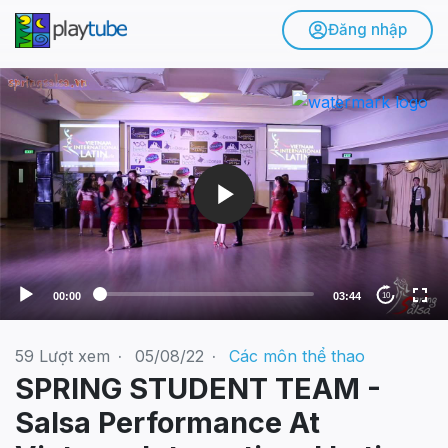
Đăng nhập
V
i
d
e
o
P
l
a
y
e
00:00
03:44
10
r
59
Lượt xem
·
05/08/22
·
Các môn thể thao
SPRING STUDENT TEAM -
Salsa Performance At