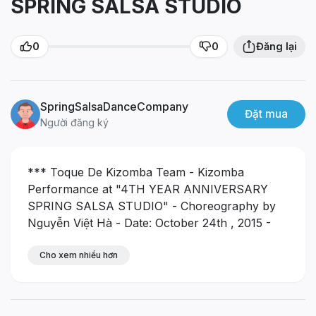
SPRING SALSA STUDIO
0
0
Đăng lại
SpringSalsaDanceCompany
Đặt mua
Người đăng ký
*** Toque De Kizomba Team - Kizomba
Performance at "4TH YEAR ANNIVERSARY
SPRING SALSA STUDIO"
- Choreography by
Nguyễn Việt Hà
- Date: October 24th , 2015
-
Venue: Hanoi , Vietnam
*** SPRING SALSA
STUDIO - 22 HO GIAM, HANOI :
Cho xem nhiều hơn
- Location : 22
Ho Giam, Quoc Tu Giam, Dong Da, Hanoi,
Vietnam.
- Hotline : (+84) 982 428 486 ; (+84)
97 8866 070
- Email :