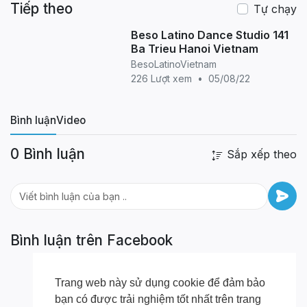
Tiếp theo
ngocnamdoan@gmail.com
- Facebook:
Tự chạy
www.facebook.com/springsalsa
- Website :
Beso Latino Dance Studio 141
www.springsalsa.vn
Welcome every body to join
Ba Trieu Hanoi Vietnam
Spring Salsa !!!
Let's Dance !!!
BesoLatinoVietnam
226 Lượt xem
•
05/08/22
Bình luận
Video
0 Bình luận
Sắp xếp theo
Bình luận trên Facebook
Trang web này sử dụng cookie để đảm bảo
bạn có được trải nghiệm tốt nhất trên trang